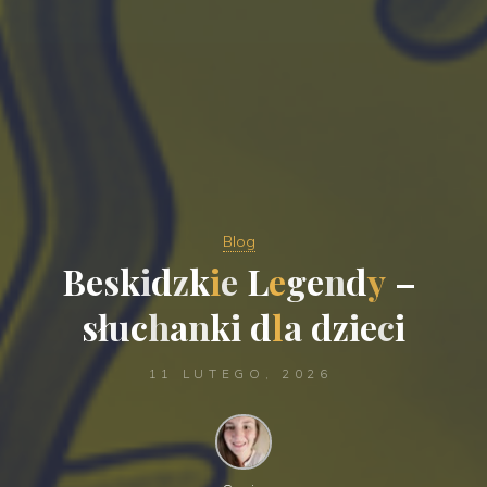
Blog
B
e
s
k
i
d
z
k
i
e
L
e
g
e
n
d
y
–
s
ł
u
c
h
a
n
k
i
d
l
a
d
z
i
e
c
i
11 LUTEGO, 2026