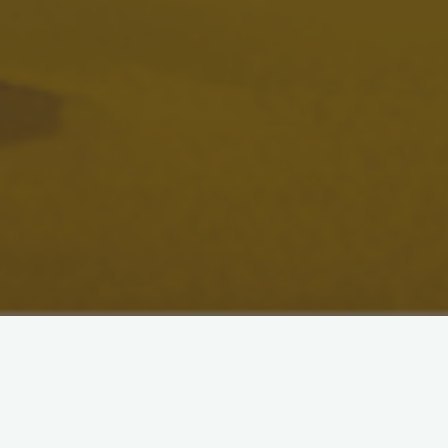
Nowa seria słuchanek to spotkanie z regionalnymi
legendami, opowiedzianymi w ciepły, skondensowany i
przystępny sposób – tak, by mogły wciągnąć zarówno
dzieci, jak i dorosłych wracających pamięcią do opowieści ze